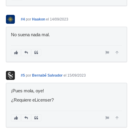
#4
por
Haakon
el 14/09/2023
No suena nada mal.
#5
por
Bernabé Salvador
el 15/09/2023
¡Pues mola, oye!
¿Requiere eLicenser?