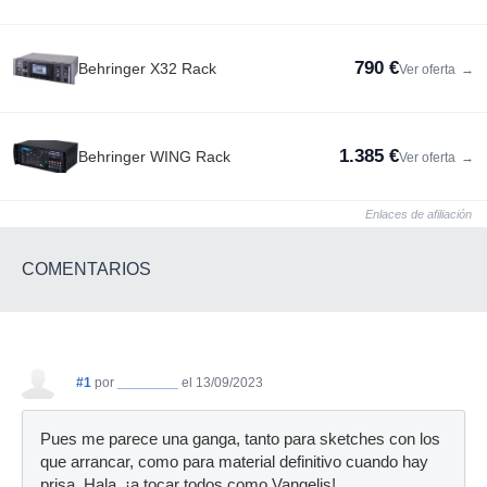
790 €
Behringer X32 Rack
Ver oferta
→
1.385 €
Behringer WING Rack
Ver oferta
→
Enlaces de afiliación
COMENTARIOS
#1
por
________
el 13/09/2023
Pues me parece una ganga, tanto para sketches con los
que arrancar, como para material definitivo cuando hay
prisa. Hala, ¡a tocar todos como Vangelis!