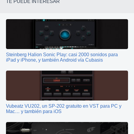
TE PUEDE INTERESAR
Steinberg Halion Sonic Play: casi 2000 sonidos para
iPad y iPhone, y también Android vía Cubasis
Vubeatz VU202, un SP‑202 gratuito en VST para PC y
Mac… y también para iOS