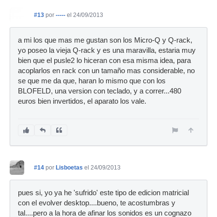
#13
por
-----
el 24/09/2013
a mi los que mas me gustan son los Micro-Q y Q-rack,
yo poseo la vieja Q-rack y es una maravilla, estaria muy
bien que el pusle2 lo hiceran con esa misma idea, para
acoplarlos en rack con un tamaño mas considerable, no
se que me da que, haran lo mismo que con los
BLOFELD, una version con teclado, y a correr...480
euros bien invertidos, el aparato los vale.
#14
por
Lisboetas
el 24/09/2013
pues si, yo ya he 'sufrido' este tipo de edicion matricial
con el evolver desktop....bueno, te acostumbras y
tal....pero a la hora de afinar los sonidos es un cognazo