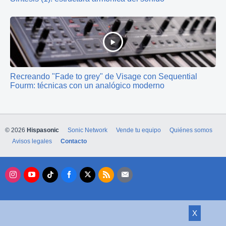
Recreando "Fade to grey" de Visage con Sequential
Fourm: técnicas con un analógico moderno
© 2026
Hispasonic
Sonic Network
Vende tu equipo
Quiénes somos
Avisos legales
Contacto
X