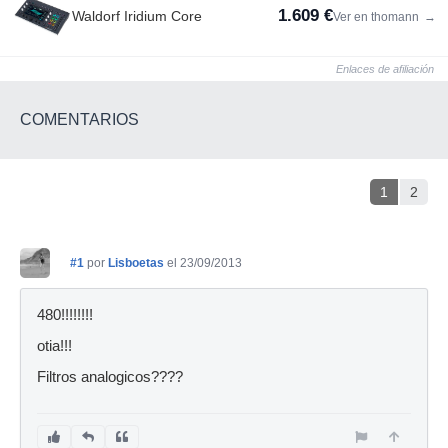
1.609 €
Waldorf Iridium Core
Ver en thomann
→
Enlaces de afiliación
COMENTARIOS
1
2
#1
por
Lisboetas
el 23/09/2013
480!!!!!!!!
otia!!!
Filtros analogicos????