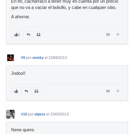
En fin, cacharraco a tener muy en cuenta por un precio
que no va a vaciar el bolsillo, y cabe en cualquier sitio.
A ahorrar.
2
#9
por
zemky
el 23/09/2013
Jodoo!!
#10
por
elpezs
el 23/09/2013
Nene quere.