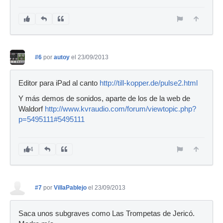
#6
por
autoy
el 23/09/2013
Editor para iPad al canto
http://till-kopper.de/pulse2.html
Y más demos de sonidos, aparte de los de la web de
Waldorf
http://www.kvraudio.com/forum/viewtopic.php?
p=5495111#5495111
4
#7
por
VillaPablejo
el 23/09/2013
Saca unos subgraves como Las Trompetas de Jericó.