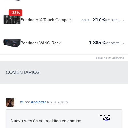
-32%
217 €
Behringer X-Touch Compact
320 €
Ver oferta
→
1.385 €
Behringer WING Rack
Ver oferta
→
Enlaces de afiliación
COMENTARIOS
#1
por
Andi Star
el 25/02/2019
Nueva versión de tracktion en camino