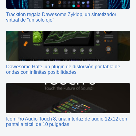
Tracktion regala Dawesome Zyklop, un sintetizador
virtual de "un solo ojo"
Dawesome Hate, un plugin de distorsión por tabla de
ondas con infinitas posibilidades
Icon Pro Audio Touch 8, una interfaz de audio 12x12 con
pantalla táctil de 10 pulgadas