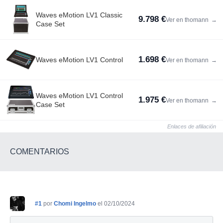
Waves eMotion LV1 Classic
9.798 €
Ver en thomann
→
Case Set
1.698 €
Waves eMotion LV1 Control
Ver en thomann
→
Waves eMotion LV1 Control
1.975 €
Ver en thomann
→
Case Set
Enlaces de afiliación
COMENTARIOS
#1
por
Chomi Ingelmo
el 02/10/2024