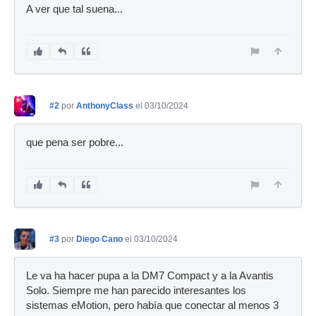
A ver que tal suena...
#2
por
AnthonyClass
el 03/10/2024
que pena ser pobre...
#3
por
Diego Cano
el 03/10/2024
Le va ha hacer pupa a la DM7 Compact y a la Avantis
Solo. Siempre me han parecido interesantes los
sistemas eMotion, pero había que conectar al menos 3