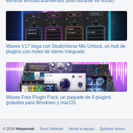
eliminar enmascaramientos (solo durante 48 horas)
Waves V17 llega con StudioVerse Mix Unlock, un hub de
plugins con motor de stems integrado
Waves Free Plugin Pack, un paquete de 9 plugins
gratuitos para Windows y macOS
© 2026
Hispasonic
Sonic Network
Vende tu equipo
Quiénes somos