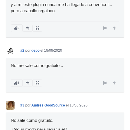
y a mi este plugin nunca me ha llegado a convencer...
pero a caballo regalado.
2
#2
por
depo
el 18/08/2020
No me sale como gratuito...
1
#3
por
Andres GoodSource
el 18/08/2020
No sale como gratuito.
¿Algún modo para llegar a el?