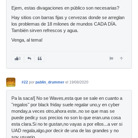
Ejem, estas divagaciones en público son necesarias?
Hay sitios con barras fijas y cervezas donde se arreglan
los problemas de 18 milones de mundos CADA DÍA.
También sirven refrescos y agua.
Venga, al tema!
3
#22
por
pablin_drummer
el 19/08/2020
Pa la saca![ No se Waves,esta que se sale en cuanto a
"regalos" por black friday suele regalar uno,y en cyber
monday,a veces otro,ahora este..no se que mas se
puede pedir,y sus precios no son lo que eran.una cosa
esta clara.Si no te gustan,no vayas a por ellos...a ver si
UAD regala,algo,por decir de una de las grandes y no
soy usuario..