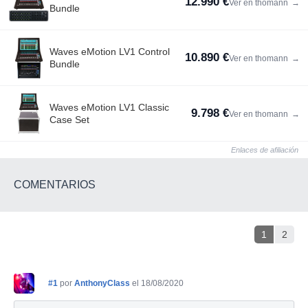
12.990 €
Ver en thomann
→
Bundle
Waves eMotion LV1 Control
10.890 €
Ver en thomann
→
Bundle
Waves eMotion LV1 Classic
9.798 €
Ver en thomann
→
Case Set
Enlaces de afiliación
COMENTARIOS
1
2
#1
por
AnthonyClass
el 18/08/2020