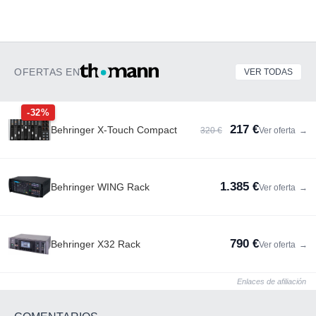
OFERTAS EN
VER TODAS
-32%
217 €
Behringer X-Touch Compact
320 €
Ver oferta
→
1.385 €
Behringer WING Rack
Ver oferta
→
790 €
Behringer X32 Rack
Ver oferta
→
Enlaces de afiliación