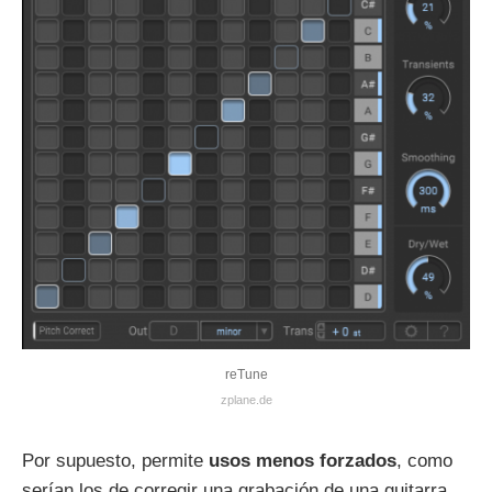
reTune
zplane.de
Por supuesto, permite
usos menos forzados
, como
serían los de corregir una grabación de una guitarra