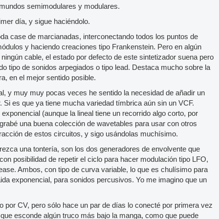
s mundos semimodulares y modulares.
mer día, y sigue haciéndolo.
 toda case de marcianadas, interconectando todos los puntos de
módulos y haciendo creaciones tipo Frankenstein. Pero en algún
ingún cable, el estado por defecto de este sintetizador suena pero
do tipo de sonidos arpegiados o tipo lead. Destaca mucho sobre la
a, en el mejor sentido posible.
nial, y muy muy pocas veces he sentido la necesidad de añadir un
ador. Si es que ya tiene mucha variedad tímbrica aún sin un VCF.
xponencial (aunque la lineal tiene un recorrido algo corto, por
grabé una buena colección de wavetables para usar con otros
eracción de estos circuitos, y sigo usándolas muchísimo.
ezca una tontería, son los dos generadores de envolvente que
 con posibilidad de repetir el ciclo para hacer modulación tipo LFO,
elease. Ambos, con tipo de curva variable, lo que es chulísimo para
ida exponencial, para sonidos percusivos. Yo me imagino que un
 por CV, pero sólo hace un par de días lo conecté por primera vez
o que esconde algún truco más bajo la manga, como que puede