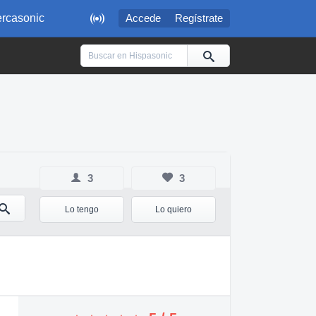

rcasonic
Accede
Regístrate
3
3
Lo tengo
Lo quiero