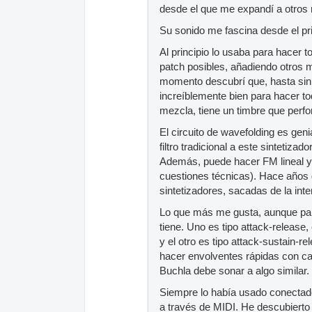
desde el que me expandí a otro
Su sonido me fascina desde el pri
Al principio lo usaba para hacer
patch posibles, añadiendo otros 
momento descubrí que, hasta sin n
increíblemente bien para hacer to
mezcla, tiene un timbre que perfor
El circuito de wavefolding es ge
filtro tradicional a este sintetiz
Además, puede hacer FM lineal y e
cuestiones técnicas). Hace años 
sintetizadores, sacadas de la int
Lo que más me gusta, aunque par
tiene. Uno es tipo attack-release,
y el otro es tipo attack-sustain-r
hacer envolventes rápidas con ca
Buchla debe sonar a algo similar.
Siempre lo había usado conectado
a través de MIDI. He descubiert