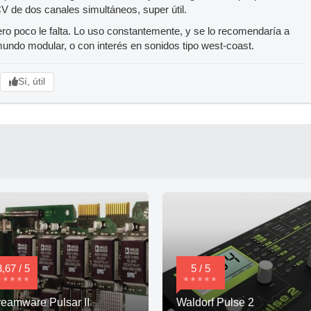
V de dos canales simultáneos, super útil.
pero poco le falta. Lo uso constantemente, y se lo recomendaría a
mundo modular, o con interés en sonidos tipo west-coast.
Sí, útil
3,67 / 5
5 / 5
eamware Pulsar II
Waldorf Pulse 2