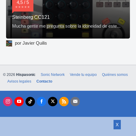
4,5 / 5
Steinberg CC121
Mucha gente me pregunta sobre la idoneidad de este...
por Javier Quilis
© 2026
Hispasonic
Sonic Network
Vende tu equipo
Quiénes somos
Avisos legales
Contacto
X