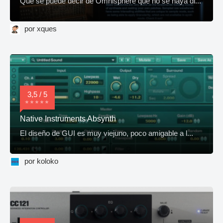
Que se puede decir de Omnisphere que no se haya di...
por xques
3,5 / 5
Native Instruments Absynth
El diseño de GUI es muy viejuno, poco amigable a l...
por koloko