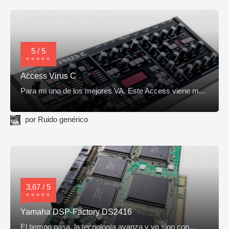
5 / 5
Access Virus C
Para mi uno de los mejores VA. Este Access viene m...
por Ruido genérico
3,67 / 5
Yamaha DSP-Factory DS2416
El tiempo pasa, la tecnología avanza y yo sigo con...