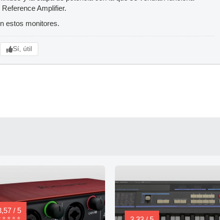
 Reference Amplifier.
n estos monitores.
Sí, útil
3,57 / 5
3,33 / 5