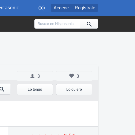

rcasonic
Accede
Regístrate
3
3
Lo tengo
Lo quiero