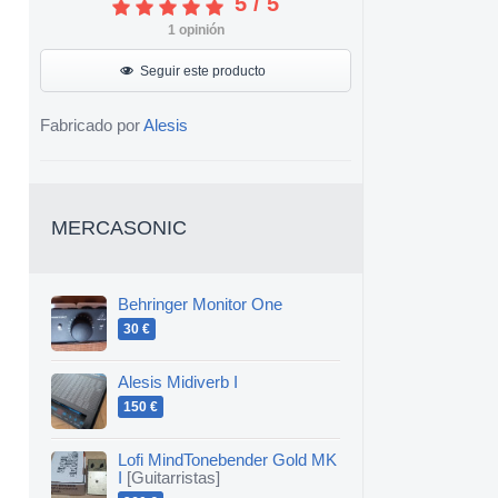
5
/
5
1
opinión
Seguir este producto
Fabricado por
Alesis
MERCASONIC
Behringer Monitor One
30 €
Alesis Midiverb I
150 €
Lofi MindTonebender Gold MK
I
[Guitarristas]