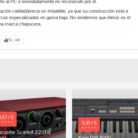
rlo al PC e inmediatamente es reconocido por él.
lación calidad/precio es imbatible, ya que su construcción está a
rcas especializadas en gama baja. No olvidemos que Alesis es el
una marca chapucera.
Sí, útil
3,57 / 5
3,33 / 5
cusrite Scarlett 2i2 (1st
en)
Korg DW-6000