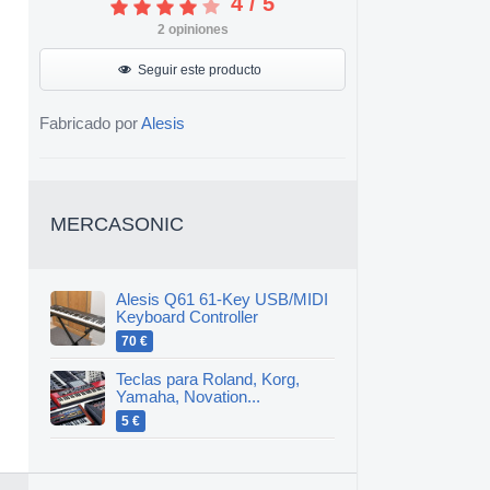
4
/
5
2
opiniones
Seguir este producto
Fabricado por
Alesis
MERCASONIC
Alesis Q61 61-Key USB/MIDI
Keyboard Controller
70 €
Teclas para Roland, Korg,
Yamaha, Novation...
5 €