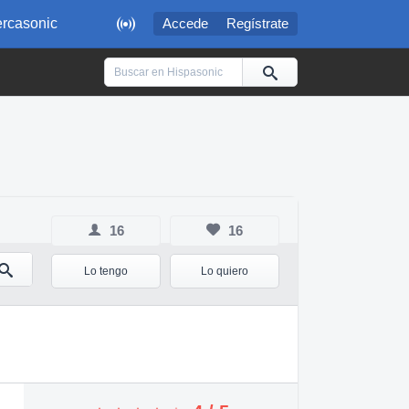

rcasonic
Accede
Regístrate
16
16
Lo tengo
Lo quiero