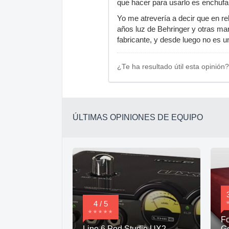
que hacer para usarlo es enchufa
Yo me atrevería a decir que en re
años luz de Behringer y otras ma
fabricante, y desde luego no es 
¿Te ha resultado útil esta opinión?
ÚLTIMAS OPINIONES DE EQUIPO
4 / 5
Fo
Line 6 Pod Studio UX2
G