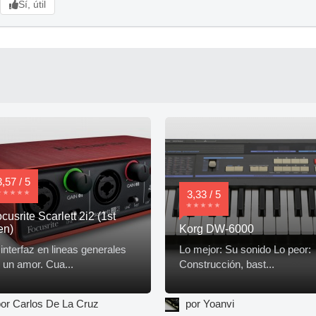
Sí, útil
3,57 / 5
3,33 / 5
cusrite Scarlett 2i2 (1st
en)
Korg DW-6000
 interfaz en lineas generales
Lo mejor: Su sonido Lo peor:
 un amor. Cua...
Construcción, bast...
or Carlos De La Cruz
por Yoanvi