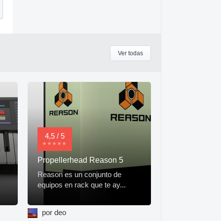
Ver todas
4,5 / 5
Propellerhead Reason 5
Reason es un conjunto de
equipos en rack que te ay...
por deo