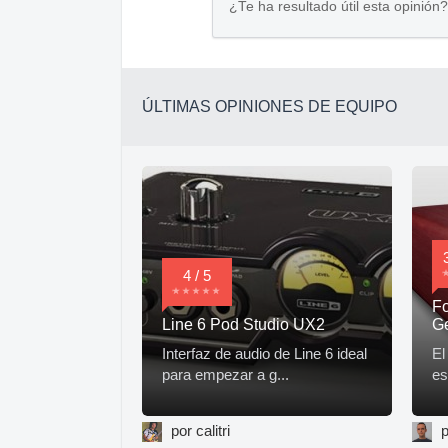
¿Te ha resultado útil esta opinión?
ÚLTIMAS OPINIONES DE EQUIPO
4 / 5
Fo
Line 6 Pod Studio UX2
G
Interfaz de audio de Line 6 ideal
El
para empezar a g...
es
por calitri
p