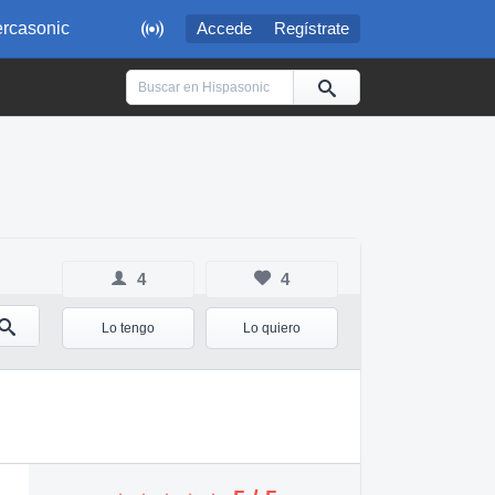

rcasonic
Accede
Regístrate
4
4
Lo tengo
Lo quiero