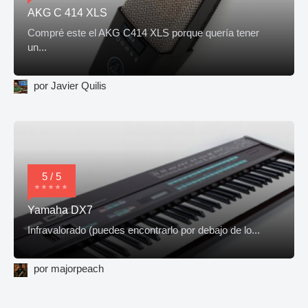
AKG C 414 XLS
Compré este el AKG C414 XLS porque quería tener
un...
por Javier Quilis
5 / 5
Yamaha DX7
Infravalorado (puedes encontrarlo por debajo de lo...
por majorpeach