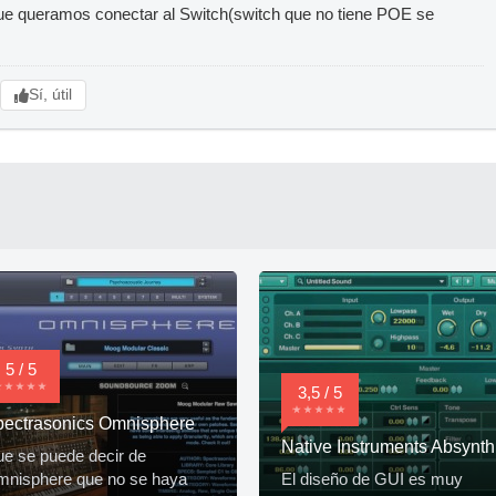
ue queramos conectar al Switch(switch que no tiene POE se
Sí, útil
5 / 5
3,5 / 5
ectrasonics Omnisphere
Native Instruments Absynth
e se puede decir de
nisphere que no se haya
El diseño de GUI es muy