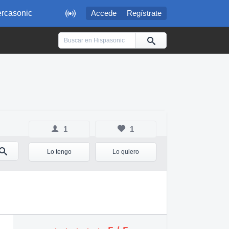

rcasonic
Accede
Regístrate
1
1
Lo tengo
Lo quiero