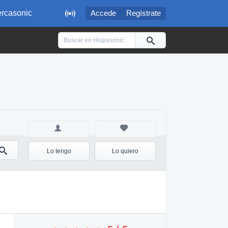

rcasonic
Accede
Regístrate
Lo tengo
Lo quiero