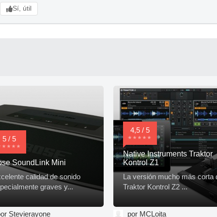
Sí, útil
4,5 / 5
5 / 5
Native Instruments Traktor
se SoundLink Mini
Kontrol Z1
celente calidad de sonido
La versión mucho más corta 
pecialmente graves y...
Traktor Kontrol Z2 ...
or Stevierayone
por MCLoita