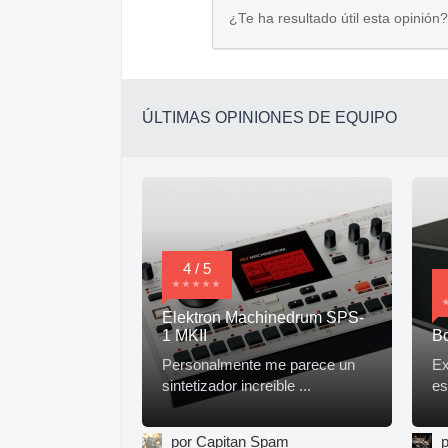
¿Te ha resultado útil esta opinión?
ÚLTIMAS OPINIONES DE EQUIPO
4 / 5
Elektron Machinedrum SPS-
1 MKII
Bo
Personalmente me parece un
Ex
sintetizador increible ...
es
por Capitan Spam
p