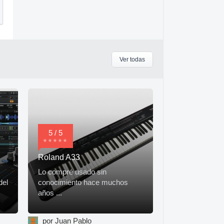
Ver todas
5 / 5
Roland A33
Lo compré usado sin
del
conocimiento hace muchos
años ...
por Juan Pablo