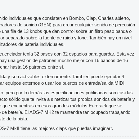
nido individuales que consisten en Bombo, Clap, Charles abierto,
eradores de sonido (GEN) para crear cualquier sonido de percusión
una fila de 13 knobs que dan control sobre un filtro paso banda o
por separado sobre la fuente de ruido y tone. También hay un nivel
tizadores de batería individuales.
 secuenciador tenía 32 pasos con 32 espacios para guardar. Esta vez,
o hay una gestión de patrones mucho mejor con 16 bancos de 16
enar hasta 16 patrones entre sí.
alida y son activables externamente. También puede ejecutar 4
ar equipos externos o usar los puertos de entrada/salida MIDI.
o, pero por lo demás las especificaciones publicadas son casi las
 sólido que te invita a sintetizar tus propios sonidos de batería y
 lo que encuentras en esos grandes módulos Eurorack que se
o de batería. El ADS-7 MK2 te mantendrá tan ocupado trabajando
to de la pista.
DS-7 MkII tiene las mejores claps que puedas imaginarr.