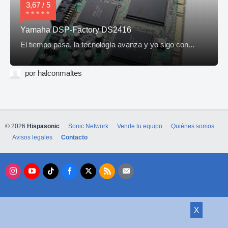
3,67 / 5
Yamaha DSP-Factory DS2416
El tiempo pasa, la tecnología avanza y yo sigo con...
por halconmaltes
© 2026
Hispasonic
Sonic Network
Vende tu equipo
Quiénes somos
Avisos legales
Contacto
X