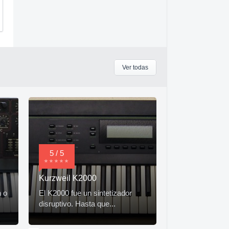
Ver todas
5 / 5
Kurzweil K2000
n o
El K2000 fue un sintetizador
disruptivo. Hasta que...