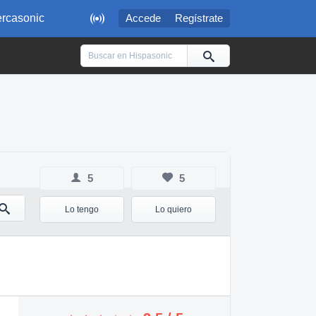

rcasonic
Accede
Regístrate
5
5
Lo tengo
Lo quiero