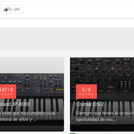
Sí, útil
4,67 / 5
5 / 5
oland JP-8000
Crumar DS-2
 sinte que ha cumplido ya la
Siempre que tienes la ocasió
intena de años y ...
oportunidad de reu...