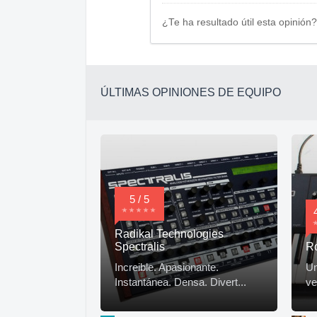
¿Te ha resultado útil esta opinión?
ÚLTIMAS OPINIONES DE EQUIPO
5 / 5
Radikal Technologies
Spectralis
R
Increible. Apasionante.
Un
Instantánea. Densa. Divert...
ve