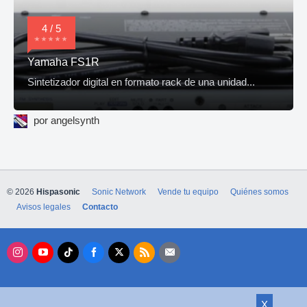
4 / 5
Yamaha FS1R
Sintetizador digital en formato rack de una unidad...
por angelsynth
© 2026
Hispasonic
Sonic Network
Vende tu equipo
Quiénes somos
Avisos legales
Contacto
X