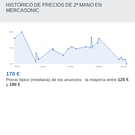
HISTÓRICO DE PRECIOS DE 2ª MANO EN
MERCASONIC
250 €
175 €
99 €
09/2017
11/2019
02/2022
04/2024
07/2026
170 €
Precio típico (mediana) de los anuncios · la mayoría entre
125 €
y
180 €