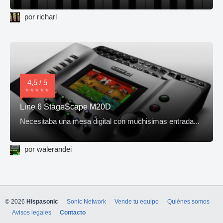
por richarl
4,5 / 5
Line 6 StageScape M20D
Necesitaba una mesa digital con muchisimas entrada...
por walerandei
© 2026
Hispasonic
Sonic Network
Vende tu equipo
Quiénes somos
Avisos legales
Contacto