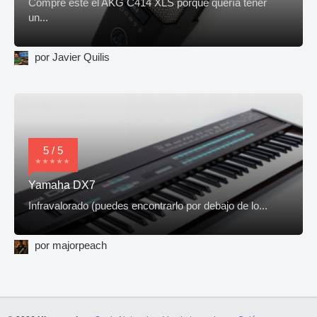
Compré este el AKG C414 XLS porque quería tener
un...
por Javier Quilis
5 / 5
Yamaha DX7
Infravalorado (puedes encontrarlo por debajo de lo...
por majorpeach