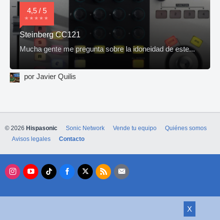
4,5 / 5
Steinberg CC121
Mucha gente me pregunta sobre la idoneidad de este...
por Javier Quilis
© 2026
Hispasonic
Sonic Network
Vende tu equipo
Quiénes somos
Avisos legales
Contacto
X