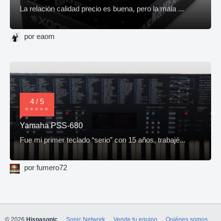
La relación calidad precio es buena, pero la mala ...
por eaom
4 / 5
Yamaha PSS-680
Fue mi primer teclado “serio” con 15 años, trabajé...
por fumero72
© 2026
Hispasonic
Sonic Network
Vende tu equipo
Quiénes somos