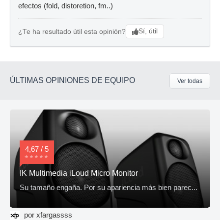
efectos (fold, distoretion, fm..)
Sí, útil
¿Te ha resultado útil esta opinión?
ÚLTIMAS OPINIONES DE EQUIPO
Ver todas
4,67 / 5
IK Multimedia iLoud Micro Monitor
Su tamaño engaña. Por su apariencia más bien parec...
por xfargassss