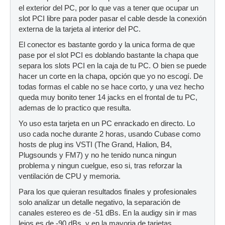
el exterior del PC, por lo que vas a tener que ocupar un
slot PCI libre para poder pasar el cable desde la conexión
externa de la tarjeta al interior del PC.
El conector es bastante gordo y la unica forma de que
pase por el slot PCI es doblando bastante la chapa que
separa los slots PCI en la caja de tu PC. O bien se puede
hacer un corte en la chapa, opción que yo no escogí. De
todas formas el cable no se hace corto, y una vez hecho
queda muy bonito tener 14 jacks en el frontal de tu PC,
ademas de lo practico que resulta.
Yo uso esta tarjeta en un PC enrackado en directo. Lo
uso cada noche durante 2 horas, usando Cubase como
hosts de plug ins VSTI (The Grand, Halion, B4,
Plugsounds y FM7) y no he tenido nunca ningun
problema y ningun cuelgue, eso si, tras reforzar la
ventilación de CPU y memoria.
Para los que quieran resultados finales y profesionales
solo analizar un detalle negativo, la separación de
canales estereo es de -51 dBs. En la audigy sin ir mas
lejos es de -90 dBs, y en la mayoria de tarjetas