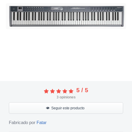
5
/
5
3
opiniones
Seguir este producto
Fabricado por
Fatar