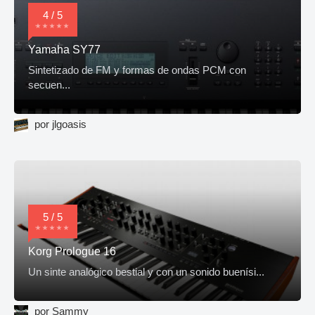
4 / 5
Yamaha SY77
Sintetizado de FM y formas de ondas PCM con
secuen...
por jlgoasis
5 / 5
Korg Prologue 16
Un sinte analógico bestial y con un sonido buenísi...
por Sammy