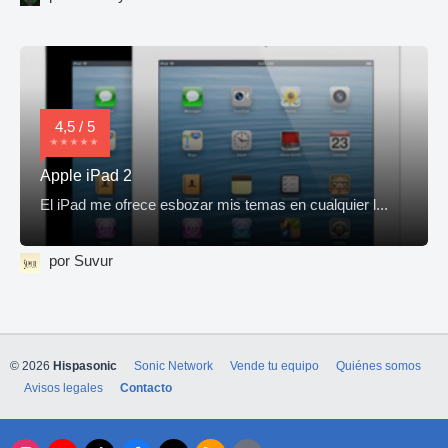
4,5 / 5
Apple iPad 2
El iPad me ofrece esbozar mis temas en cualquier l...
por Suvur
© 2026
Hispasonic
Sonic Network
Vende tu equipo
Quiénes somos
Avisos legales
Contacto