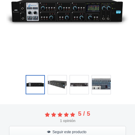
5
/
5
1
opinión
Seguir este producto