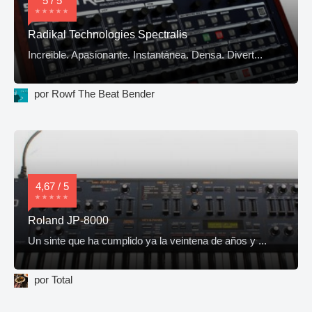
5 / 5
Radikal Technologies Spectralis
Increible. Apasionante. Instantánea. Densa. Divert...
por Rowf The Beat Bender
4,67 / 5
Roland JP-8000
Un sinte que ha cumplido ya la veintena de años y ...
por Total