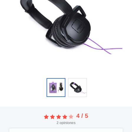
4
/
5
2
opiniones