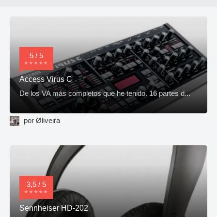
5 / 5
Access Virus C
De los VA más completos que he tenido. 16 partes d...
por Øliveira
3,5 / 5
Sennheiser HD-202