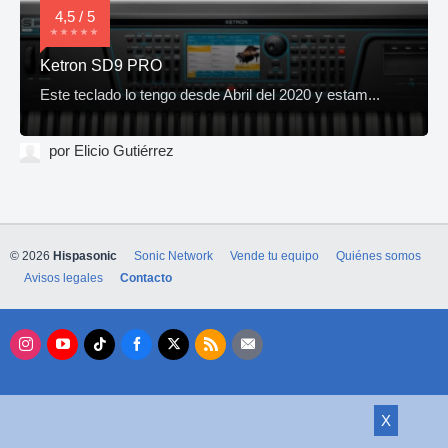
4,5 / 5
Ketron SD9 PRO
Este teclado lo tengo desde Abril del 2020 y estam...
por Elicio Gutiérrez
© 2026
Hispasonic
Sonic Network
Vende tu equipo
Quiénes somos
Avisos legales
Contacto
X