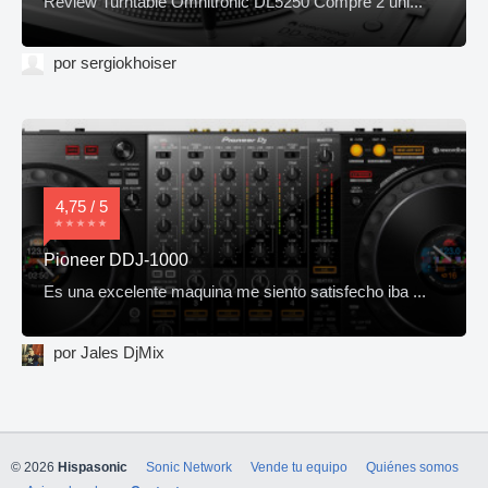
Review Turntable Omnitronic DL5250 Compré 2 uni...
por sergiokhoiser
4,75 / 5
Pioneer DDJ-1000
Es una excelente maquina me siento satisfecho iba ...
por Jales DjMix
© 2026
Hispasonic
Sonic Network
Vende tu equipo
Quiénes somos