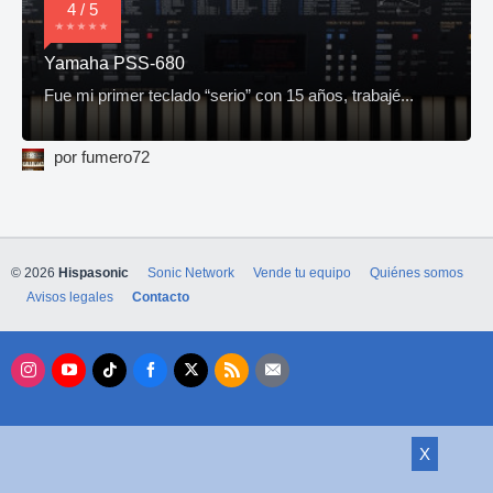
4 / 5
Yamaha PSS-680
Fue mi primer teclado “serio” con 15 años, trabajé...
por fumero72
© 2026
Hispasonic
Sonic Network
Vende tu equipo
Quiénes somos
Avisos legales
Contacto
X