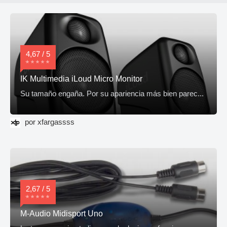
4,67 / 5
IK Multimedia iLoud Micro Monitor
Su tamaño engaña. Por su apariencia más bien parec...
por xfargassss
2,67 / 5
M-Audio Midisport Uno