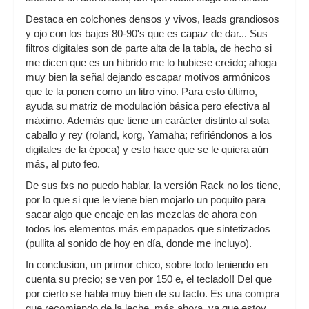
Destaca en colchones densos y vivos, leads grandiosos
y ojo con los bajos 80-90's que es capaz de dar... Sus
filtros digitales son de parte alta de la tabla, de hecho si
me dicen que es un híbrido me lo hubiese creído; ahoga
muy bien la señal dejando escapar motivos armónicos
que te la ponen como un litro vino. Para esto último,
ayuda su matriz de modulación básica pero efectiva al
máximo. Además que tiene un carácter distinto al sota
caballo y rey (roland, korg, Yamaha; refiriéndonos a los
digitales de la época) y esto hace que se le quiera aún
más, al puto feo.
De sus fxs no puedo hablar, la versión Rack no los tiene,
por lo que si que le viene bien mojarlo un poquito para
sacar algo que encaje en las mezclas de ahora con
todos los elementos más empapados que sintetizados
(pullita al sonido de hoy en día, donde me incluyo).
In conclusion, un primor chico, sobre todo teniendo en
cuenta su precio; se ven por 150 e, el teclado!! Del que
por cierto se habla muy bien de su tacto. Es una compra
que recomiendo de la leche, más ahora, ya que estoy