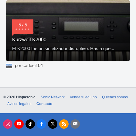
5 / 5
Kurzweil K2000
El K2000 fue un sintetizador disruptivo. Hasta que...
por carlosi104
© 2026
Hispasonic
Sonic Network
Vende tu equipo
Quiénes somos
Avisos legales
Contacto