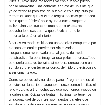
Pues si, llevo unos mesecitos ya con él y sólo puedo
hablar maravillas. Básicamente se trata de un sinte que
ya de verlo tira para tras de lo feo que es el hijo puta (al
menos el Rack que es el que tengo), además pesa poco
por lo que su "físico" no le ayuda a que le saquen a
bailar...Una vez que te animas a tenerle/ tocarle/
escucharle te das cuenta que efectivamente lo
importante está en el interior.
8 partes en modo multi, cada una de ellas compuesta por
4 ondas las cuales pueden ser sintetizadas
independientemente cada una, al gusto, de modo
substractivo. Te pues imaginar que pollos sonoros...Todo
esto sería agua de borrajas si no fuera porque tiene un
sonido sorprendentemente gordo, definido y predispuesto
a ser dinamizado...
Como se puede adivinar de su panel, Programarlo es al
principio un tanto lioso, aunque en poco tiempo le pillas el
rollo y ya vas a tiro hecho. Los que nos hemos metido en
la cabeza las lógicas de tantas máquinas, ya tenemos
una capacidad de comprensión a estos paneles que
asusta a un astronauta, así que nadie salga corriendo.