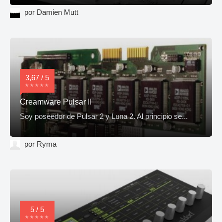
por Damien Mutt
3,67 / 5
Creamware Pulsar II
Soy poseedor de Pulsar 2 y Luna 2. Al principio se...
por Ryma
5 / 5