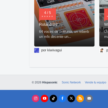
4 / 5
Roland D2
Wa
64 voces de polifonia, un reberb
Un
un mfx decente un...
ma
por kiwivagui
p
© 2026
Hispasonic
Sonic Network
Vende tu equipo