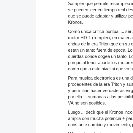
Sampler que permite resampleo int
se pueden leer en tiempo real des
que se puede adaptar y utilizar p
Kronos.
Como unica critica puntual ... ser
motor HD-1 (rompler), en materia 
ondas de la era Triton que en su 
estan un tanto fuera de epoca. Lo
cuerdas donde cogea un tanto. Lo
porque al tener aparte los motor
como que a este nivel si que va b
Para musica electronica es una de
procedentes de la era Triton y su
y permitian hacer verdaderas vir
por ello ... sumadas a las posibi
VA no son posibles.
Luego ... decir que el Kronos in
amplia con mucha potencia + para
constante cambio y movimiento, p