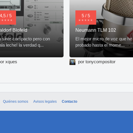
4,5 / 5
5 / 5
ldorf Blofeld
Neumann TLM 102
 sinte compacto pero con
El mejor micro de voz que he
la leche! la verdad q...
probado hasta el mome...
or xques
por tonycompositor
Quiénes somos
Avisos legales
Contacto