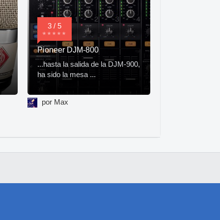
3 / 5
Pioneer DJM-800
...hasta la salida de la DJM-900,
ha sido la mesa ...
por Max