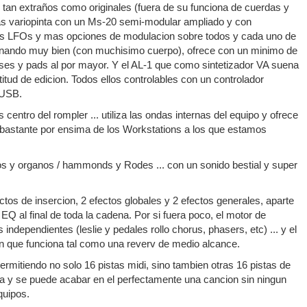
 tan extraños como originales (fuera de su funciona de cuerdas y
mas variopinta con un Ms-20 semi-modular ampliado y con
as LFOs y mas opciones de modulacion sobre todos y cada uno de
sonando muy bien (con muchisimo cuerpo), ofrece con un minimo de
ases y pads al por mayor. Y el AL-1 que como sintetizador VA suena
itud de edicion. Todos ellos controlables con un controlador
 USB.
centro del rompler ... utiliza las ondas internas del equipo y ofrece
n bastante por ensima de los Workstations a los que estamos
os y organos / hammonds y Rodes ... con un sonido bestial y super
ctos de insercion, 2 efectos globales y 2 efectos generales, aparte
EQ al final de toda la cadena. Por si fuera poco, el motor de
independientes (leslie y pedales rollo chorus, phasers, etc) ... y el
on que funciona tal como una reverv de medio alcance.
ermitiendo no solo 16 pistas midi, sino tambien otras 16 pistas de
sta y se puede acabar en el perfectamente una cancion sin ningun
quipos.