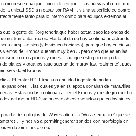
erno desde cualquier punto del equipo ... las nuevas librerias que
de la unidad SSD sin pasar por RAM ... y una superficie de control
erfectamente tanto para lo interno como para equipos externos al
ia que la gente de Korg tendria que haber actualizado las ondas del
de iinstrumentos reales. Hasta el dia de hoy continua arrastrando
epoca cumplian bien (y lo siguen haciendo), pero que hoy en dia ya
s vientos del Kronos suenan muy bien ... pero creo que es en las
 mismo con los pianos y rodes ... aunque esto poco importa
es de pianos y organos (que suenan de maravillas, realmente), pues
ien servido el Kronos.
licia. El motor HD-1 trae una cantidad ingente de ondas
s expansiones ... las cuales ya en su epoca sonaban de maravillas
guerias. Estas ondas continuan alli en el Kronos y me alegro mucho
lidades del motor HD-1 se pueden obtener sonidos que en los sintes
corpora las tecnologias del Wavestation. La "Wavesequence" que se
metros ... y nos va a permitir generar sonidos con morfologia en
udiendo ser ritmico o no.