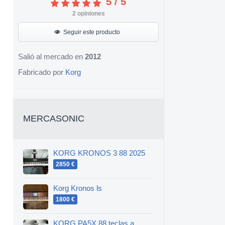
5
/
5
2
opiniones
Seguir este producto
Salió al mercado en
2012
Fabricado por
Korg
MERCASONIC
KORG KRONOS 3 88 2025
2850 €
Korg Kronos ls
1800 €
KORG PA5X 88 teclas a