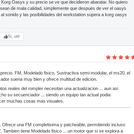
 Korg Oasys y su precio se ve que decidieron abaratar. No quiero
s sean de mala calidad, simplemente que después de ver el oasys
 al sonido y las posibilidades del workstation supera a korg oasys
Sí, útil
 precio. FM, Modelado fisico, Sustractiva semi-modular, el ms20, el
izador suena muy bien y ofrece multitud de edicion.
os reales del rompler necesitan una actualizacion ... aun asi
 su secuenciador ... siendo un equipo tan actual podia
hacer muchas cosas mas visuales.
o. Ofrece una FM completisima y patcheable, permitiendo incluso
Tambien tiene Modelado fisico ... un motor que si se explora a