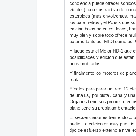
conciencia puede ofrecer sonidos
vientos), una sustractiva de lo 
esteroides (mas envolventes, m
los parametros), el Polisix que 
edicion bajos potentes, leads, br
muy bien y sobre todo ofrece mult
externo tanto por MIDI como por
Y luego esta el Motor HD-1 que es 
posibilidades y edicion que esta
acostumbrados.
Y finalmente los motores de pian
real.
Efectos para parar un tren. 12 efe
de una EQ por pista / canal y una 
Organos tiene sus propios efectos 
piano tiene su propia ambientaci
El secuenciador es tremendo ... p
audio. La edicion es muy puntilli
tipo de esfuerzo externo a nivel e