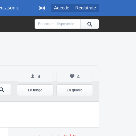

rcasonic
Accede
Regístrate
4
4
Lo tengo
Lo quiero