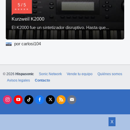
5 / 5
Kurzweil K2000
El K2000 fue un sintetizador disruptivo. Hasta que...
por carlosi104
© 2026
Hispasonic
Sonic Network
Vende tu equipo
Quiénes somos
Avisos legales
Contacto
X