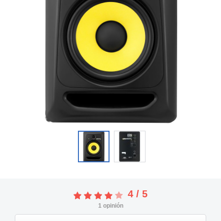
4
/
5
1
opinión