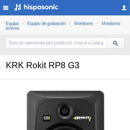
Equipo
Equipo de grabación
Monitores
Monitores
activos
KRK Rokit RP8 G3