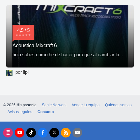
4,5 / 5
Acoustica Mixcraft 6
hola sabes como he de hacer para que al cambiar lo...
por lipi
© 2026
Hispasonic
Sonic Network
Vende tu equipo
Quiénes somos
Avisos legales
Contacto