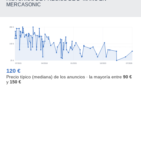
MERCASONIC
260 €
143 €
25 €
07/2015
04/2018
01/2021
10/2023
07/2026
120 €
Precio típico (mediana) de los anuncios · la mayoría entre
90 €
y
150 €