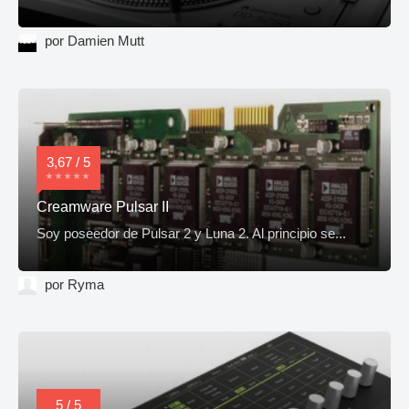
por Damien Mutt
3,67 / 5
Creamware Pulsar II
Soy poseedor de Pulsar 2 y Luna 2. Al principio se...
por Ryma
5 / 5