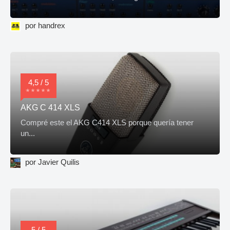
por handrex
4,5 / 5
AKG C 414 XLS
Compré este el AKG C414 XLS porque quería tener
un...
por Javier Quilis
5 / 5