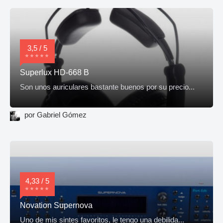
3,5 / 5
Superlux HD-668 B
Son unos auriculares bastante buenos por su precio...
por Gabriel Gómez
4,33 / 5
Novation Supernova
Uno de mis sintes favoritos, le tengo una debilida...