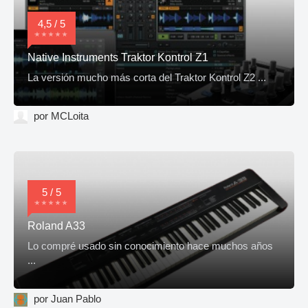
4,5 / 5
Native Instruments Traktor Kontrol Z1
La versión mucho más corta del Traktor Kontrol Z2 ...
por MCLoita
5 / 5
Roland A33
Lo compré usado sin conocimiento hace muchos años
...
por Juan Pablo