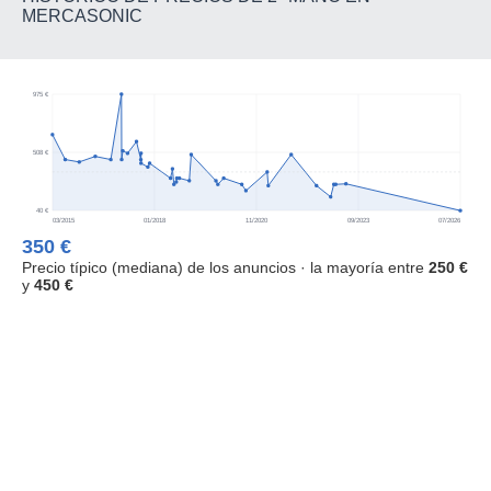
MERCASONIC
975 €
508 €
40 €
03/2015
01/2018
11/2020
09/2023
07/2026
350 €
Precio típico (mediana) de los anuncios · la mayoría entre
250 €
y
450 €