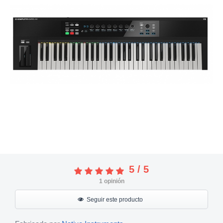
5
/
5
1
opinión
Seguir este producto