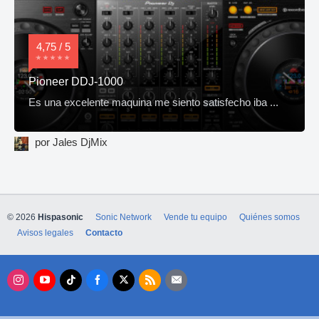
4,75 / 5
Pioneer DDJ-1000
Es una excelente maquina me siento satisfecho iba ...
por Jales DjMix
© 2026
Hispasonic
Sonic Network
Vende tu equipo
Quiénes somos
Avisos legales
Contacto