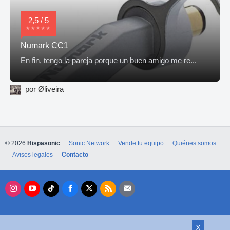
2,5 / 5
Numark CC1
En fin, tengo la pareja porque un buen amigo me re...
por Øliveira
© 2026
Hispasonic
Sonic Network
Vende tu equipo
Quiénes somos
Avisos legales
Contacto
X