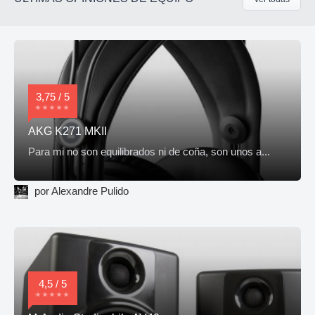
3,75 / 5
AKG K271 MKII
Para mi no son equilibrados ni de coña, son unos a...
por Alexandre Pulido
4,5 / 5