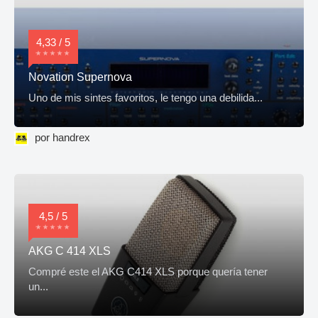
4,33 / 5
Novation Supernova
Uno de mis sintes favoritos, le tengo una debilida...
por handrex
4,5 / 5
AKG C 414 XLS
Compré este el AKG C414 XLS porque quería tener
un...