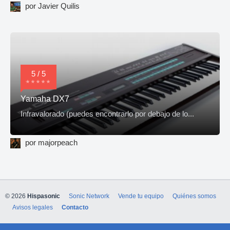
por Javier Quilis
5 / 5
Yamaha DX7
Infravalorado (puedes encontrarlo por debajo de lo...
por majorpeach
© 2026
Hispasonic
Sonic Network
Vende tu equipo
Quiénes somos
Avisos legales
Contacto