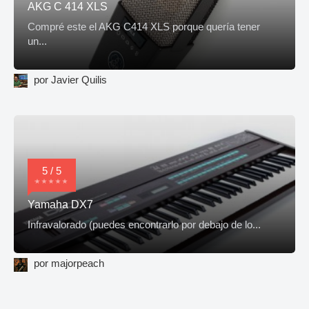
AKG C 414 XLS
Compré este el AKG C414 XLS porque quería tener
un...
por Javier Quilis
5 / 5
Yamaha DX7
Infravalorado (puedes encontrarlo por debajo de lo...
por majorpeach