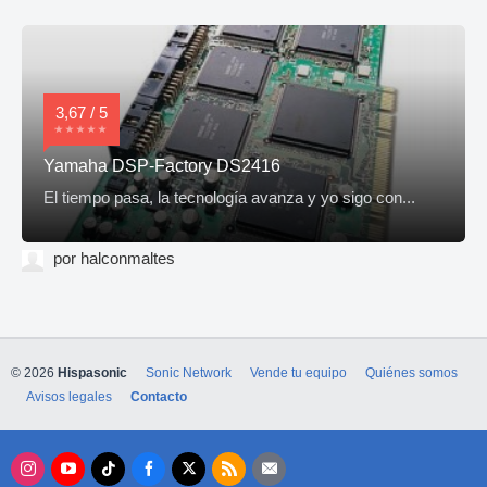
3,67 / 5
Yamaha DSP-Factory DS2416
El tiempo pasa, la tecnología avanza y yo sigo con...
por halconmaltes
© 2026
Hispasonic
Sonic Network
Vende tu equipo
Quiénes somos
Avisos legales
Contacto