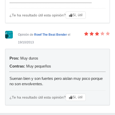
................................................................................
Sí, útil
¿Te ha resultado útil esta opinión?
Opinión de
Rowf The Beat Bender
el
19/10/2013
Pros:
Muy duros
Contras:
Muy pequeños
Suenan bien y son fuertes pero aislan muy poco porque
no son envolventes.
Sí, útil
¿Te ha resultado útil esta opinión?