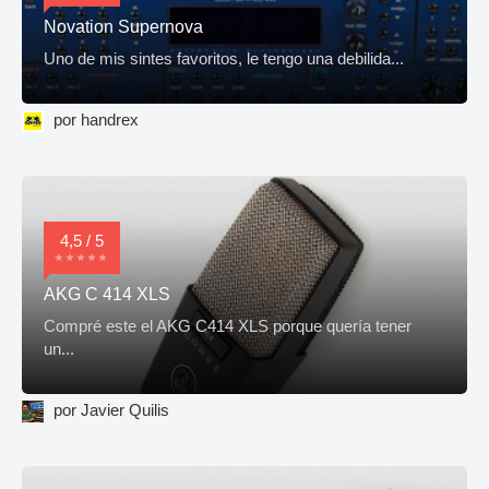
Novation Supernova
Uno de mis sintes favoritos, le tengo una debilida...
por handrex
4,5 / 5
AKG C 414 XLS
Compré este el AKG C414 XLS porque quería tener
un...
por Javier Quilis