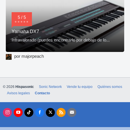
5 / 5
Yamaha DX7
Infravalorado (puedes encontrarlo por debajo de lo...
por majorpeach
© 2026
Hispasonic
Sonic Network
Vende tu equipo
Quiénes somos
Avisos legales
Contacto