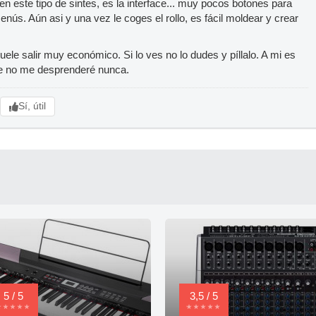
 este tipo de sintes, es la interface... muy pocos botones para
nús. Aún asi y una vez le coges el rollo, es fácil moldear y crear
ele salir muy económico. Si lo ves no lo dudes y píllalo. A mi es
ue no me desprenderé nunca.
Sí, útil
5 / 5
3,5 / 5