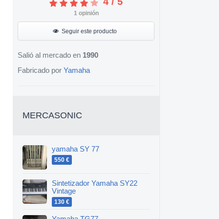
4
/
5
1
opinión
Seguir este producto
Salió al mercado en
1990
Fabricado por
Yamaha
MERCASONIC
yamaha SY 77
550 €
Sintetizador Yamaha SY22
Vintage
130 €