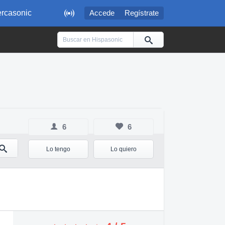

rcasonic
Accede
Regístrate
6
6
Lo tengo
Lo quiero