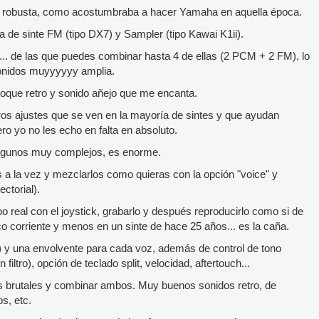
y robusta, como acostumbraba a hacer Yamaha en aquella época.
 de sinte FM (tipo DX7) y Sampler (tipo Kawai K1ii).
. de las que puedes combinar hasta 4 de ellas (2 PCM + 2 FM), lo
onidos muyyyyyy amplia.
 toque retro y sonido añejo que me encanta.
tros ajustes que se ven en la mayoría de sintes y que ayudan
ro yo no les echo en falta en absoluto.
algunos muy complejos, es enorme.
a la vez y mezclarlos como quieras con la opción "voice" y
ectorial).
 real con el joystick, grabarlo y después reproducirlo como si de
o corriente y menos en un sinte de hace 25 años... es la caña.
tc) y una envolvente para cada voz, además de control de tono
iltro), opción de teclado split, velocidad, aftertouch...
s brutales y combinar ambos. Muy buenos sonidos retro, de
s, etc.