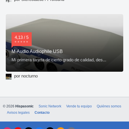
4,13 / 5
M-Audio Audiophile USB
Mi primera tarjeta de cierto grado de calidad, des...
por nocturno
© 2026
Hispasonic
Sonic Network
Vende tu equipo
Quiénes somos
Avisos legales
Contacto