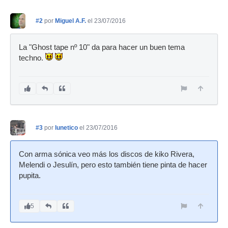
#2
por
Miguel A.F.
el 23/07/2016
La "Ghost tape nº 10" da para hacer un buen tema
techno.
#3
por
lunetico
el 23/07/2016
Con arma sónica veo más los discos de kiko Rivera,
Melendi o Jesulín, pero esto también tiene pinta de hacer
pupita.
5