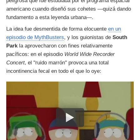
peligrosa que fue estudiada por el programa espacial
americano cuando diseñó sus cohetes —quizá dando
fundamento a esta leyenda urbana—.
La idea fue desmentida de forma elocuente
en un
episodio de MythBusters
, y los guionistas de
South
Park
la aprovecharon con fines relativamente
pacíficos: en el episodio
World Wide Recorder
Concert
, el "ruido marrón" provoca una total
incontinencia fecal en todo el que lo oye: