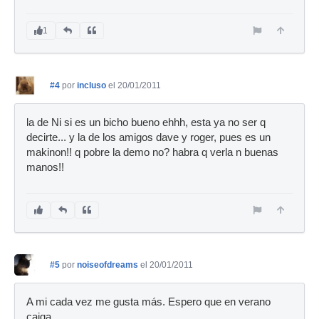
1
#4
por
incluso
el 20/01/2011
la de Ni si es un bicho bueno ehhh, esta ya no ser q
decirte... y la de los amigos dave y roger, pues es un
makinon!! q pobre la demo no? habra q verla n buenas
manos!!
#5
por
noiseofdreams
el 20/01/2011
A mi cada vez me gusta más. Espero que en verano
caiga.