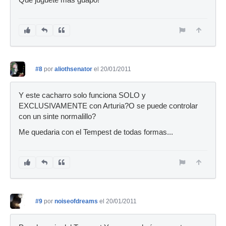
Que juguete más guapo!
#8
por
aliothsenator
el 20/01/2011
Y este cacharro solo funciona SOLO y
EXCLUSIVAMENTE con Arturia?O se puede controlar
con un sinte normalillo?
Me quedaria con el Tempest de todas formas...
#9
por
noiseofdreams
el 20/01/2011