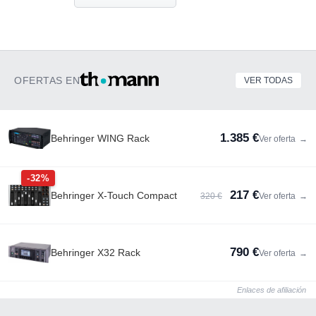
OFERTAS EN
VER TODAS
1.385 €
Behringer WING Rack
Ver oferta
→
-32%
217 €
Behringer X-Touch Compact
320 €
Ver oferta
→
790 €
Behringer X32 Rack
Ver oferta
→
Enlaces de afiliación