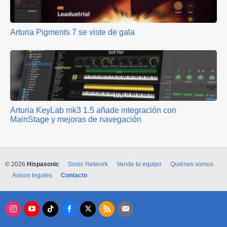
Arturia Pigments 7 se viste de gala
Arturia KeyLab mk3 1.5 añade integración con
MainStage y mejoras de navegación
© 2026
Hispasonic
Sonic Network
Vende tu equipo
Quiénes somos
Avisos legales
Contacto