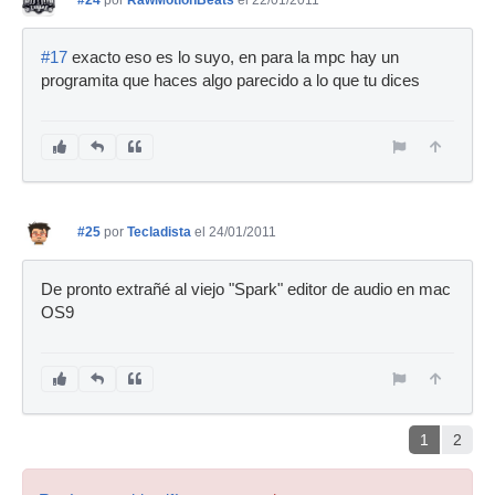
#24
por
RawMotionBeats
el 22/01/2011
#17
exacto eso es lo suyo, en para la mpc hay un
programita que haces algo parecido a lo que tu dices
#25
por
Tecladista
el 24/01/2011
De pronto extrañé al viejo "Spark" editor de audio en mac
OS9
1
2