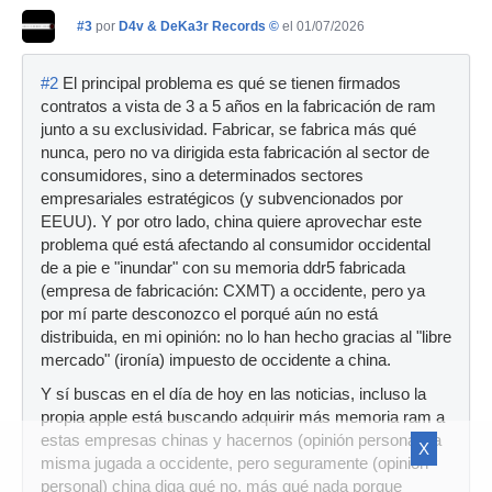
#3
por
D4v & DeKa3r Records ©
el 01/07/2026
#2
El principal problema es qué se tienen firmados
contratos a vista de 3 a 5 años en la fabricación de ram
junto a su exclusividad. Fabricar, se fabrica más qué
nunca, pero no va dirigida esta fabricación al sector de
consumidores, sino a determinados sectores
empresariales estratégicos (y subvencionados por
EEUU). Y por otro lado, china quiere aprovechar este
problema qué está afectando al consumidor occidental
de a pie e "inundar" con su memoria ddr5 fabricada
(empresa de fabricación: CXMT) a occidente, pero ya
por mí parte desconozco el porqué aún no está
distribuida, en mi opinión: no lo han hecho gracias al "libre
mercado" (ironía) impuesto de occidente a china.
Y sí buscas en el día de hoy en las noticias, incluso la
propia apple está buscando adquirir más memoria ram a
estas empresas chinas y hacernos (opinión personal) la
X
misma jugada a occidente, pero seguramente (opinión
personal) china diga qué no, más qué nada porque