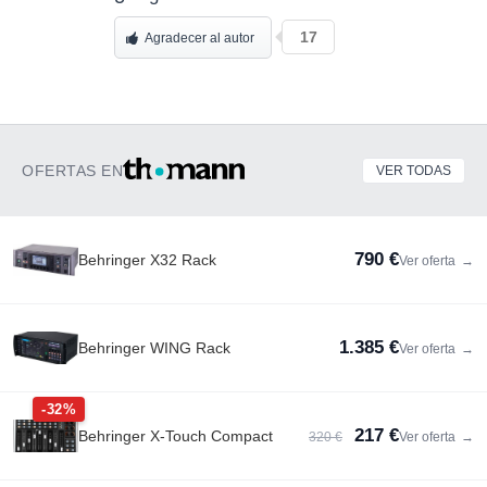
17
Agradecer al autor
OFERTAS EN
VER TODAS
790 €
Behringer X32 Rack
Ver oferta
→
1.385 €
Behringer WING Rack
Ver oferta
→
-32%
217 €
Behringer X-Touch Compact
320 €
Ver oferta
→